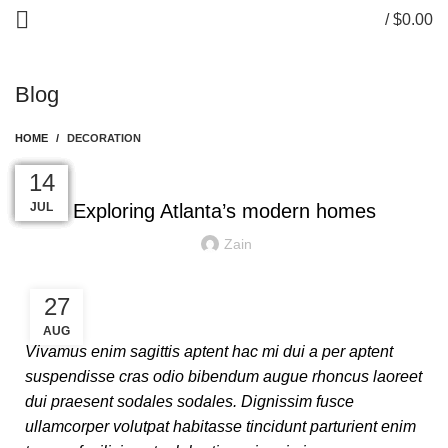
/
$
0.00
0
items
Blog
HOME
DECORATION
DECORATION
27
27
27
27
26
26
14
AUG
AUG
AUG
AUG
AUG
AUG
JUL
Exploring Atlanta’s modern homes
Zain
27
AUG
Vivamus enim sagittis aptent hac mi dui a per aptent
suspendisse cras odio bibendum augue rhoncus laoreet
dui praesent sodales sodales. Dignissim fusce
ullamcorper volutpat habitasse tincidunt parturient enim